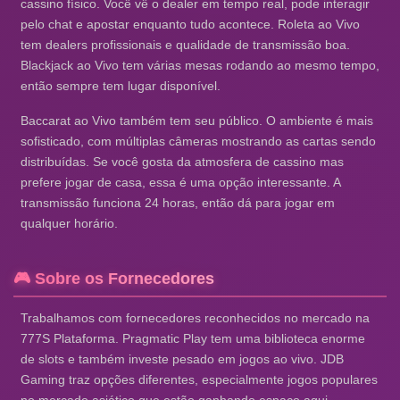
cassino físico. Você vê o dealer em tempo real, pode interagir
pelo chat e apostar enquanto tudo acontece. Roleta ao Vivo
tem dealers profissionais e qualidade de transmissão boa.
Blackjack ao Vivo tem várias mesas rodando ao mesmo tempo,
então sempre tem lugar disponível.
Baccarat ao Vivo também tem seu público. O ambiente é mais
sofisticado, com múltiplas câmeras mostrando as cartas sendo
distribuídas. Se você gosta da atmosfera de cassino mas
prefere jogar de casa, essa é uma opção interessante. A
transmissão funciona 24 horas, então dá para jogar em
qualquer horário.
🎮 Sobre os Fornecedores
Trabalhamos com fornecedores reconhecidos no mercado na
777S Plataforma. Pragmatic Play tem uma biblioteca enorme
de slots e também investe pesado em jogos ao vivo. JDB
Gaming traz opções diferentes, especialmente jogos populares