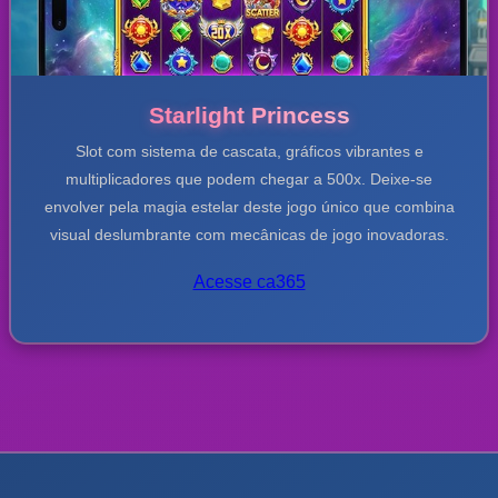
Starlight Princess
Slot com sistema de cascata, gráficos vibrantes e
multiplicadores que podem chegar a 500x. Deixe-se
envolver pela magia estelar deste jogo único que combina
visual deslumbrante com mecânicas de jogo inovadoras.
Acesse ca365