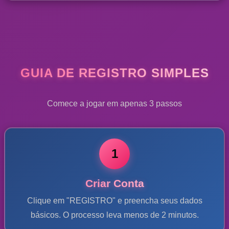
GUIA DE REGISTRO SIMPLES
Comece a jogar em apenas 3 passos
1
Criar Conta
Clique em "REGISTRO" e preencha seus dados
básicos. O processo leva menos de 2 minutos.