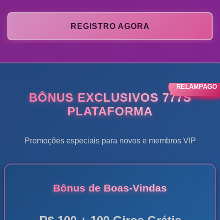
REGISTRO AGORA
RELÂMPAGO
ESPECIAL
NOVO
VIP
BÔNUS EXCLUSIVOS 777S
PLATAFORMA
Promoções especiais para novos e membros VIP
Bônus de Boas-Vindas