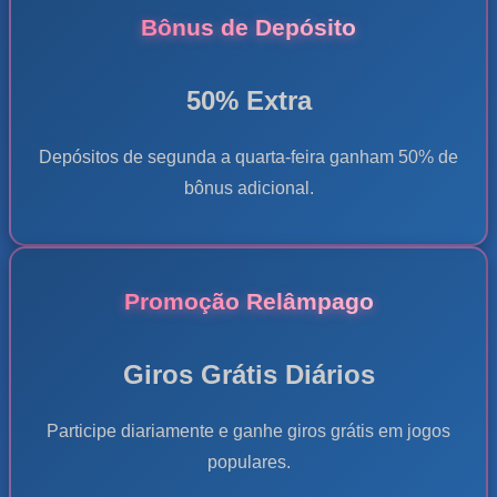
Bônus de Depósito
50% Extra
Depósitos de segunda a quarta-feira ganham 50% de
bônus adicional.
Promoção Relâmpago
Giros Grátis Diários
Participe diariamente e ganhe giros grátis em jogos
populares.