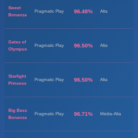
Sweet
96.48%
Pragmatic Play
Alta
Bonanza
Gates of
96.50%
Pragmatic Play
Alta
Olympus
Starlight
96.50%
Pragmatic Play
Alta
Princess
Big Bass
96.71%
Pragmatic Play
Média-Alta
Bonanza