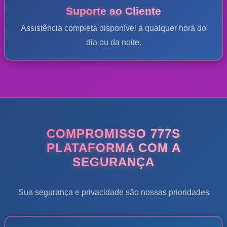
Suporte ao Cliente
Assistência completa disponível a qualquer hora do
dia ou da noite.
COMPROMISSO 777S
PLATAFORMA COM A
SEGURANÇA
Sua segurança e privacidade são nossas prioridades