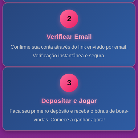
2
Verificar Email
Confirme sua conta através do link enviado por email.
Verificação instantânea e segura.
3
Depositar e Jogar
Faça seu primeiro depósito e receba o bônus de boas-
vindas. Comece a ganhar agora!