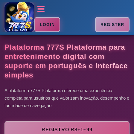
LOGIN
REGISTER
Plataforma 777S Plataforma para
entretenimento digital com
suporte em português e interface
simples
A plataforma 777S Plataforma oferece uma experiência
completa para usuários que valorizam inovação, desempenho e
facilidade de navegação
REGISTRO R$+1~99