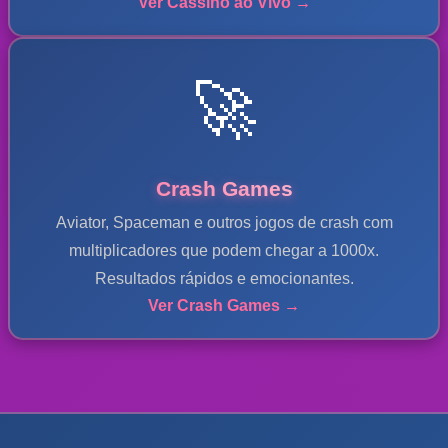
Ver Cassino ao Vivo →
🚀
Crash Games
Aviator, Spaceman e outros jogos de crash com
multiplicadores que podem chegar a 1000x.
Resultados rápidos e emocionantes.
Ver Crash Games →