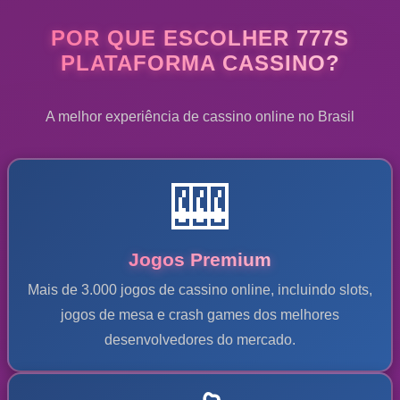
POR QUE ESCOLHER 777S
PLATAFORMA CASSINO?
A melhor experiência de cassino online no Brasil
🎰
Jogos Premium
Mais de 3.000 jogos de cassino online, incluindo slots,
jogos de mesa e crash games dos melhores
desenvolvedores do mercado.