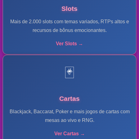
Slots
Mais de 2.000 slots com temas variados, RTPs altos e
recursos de bônus emocionantes.
Ver Slots →
🃏
Cartas
Blackjack, Baccarat, Poker e mais jogos de cartas com
mesas ao vivo e RNG.
Ver Cartas →